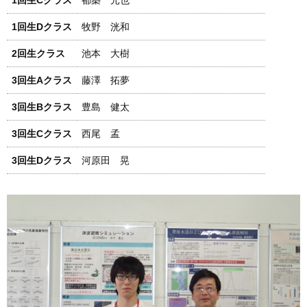
1回生Cクラス
都築 元也
1回生Dクラス
牧野 洸和
2回生クラス
池本 大樹
3回生Aクラス
藤澤 拓夢
3回生Bクラス
豊島 健太
3回生Cクラス
西尾 孟
3回生Dクラス
河原田 晃