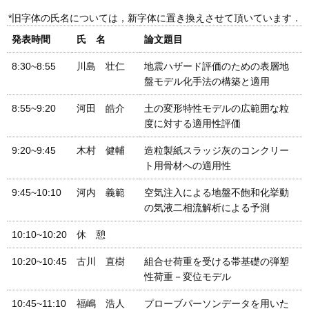
*旧字体の氏名については，新字体に置き換えさせて頂いています．
発表時間
氏 名
論文題目
8:30~8:55
川島 壮仁
地震ハザード評価のための表層地
盤モデル化手法の構築と適用
8:55~9:20
河田 皓介
土の変形特性モデルの広範囲な粒
度に対する適用性評価
9:20~9:45
木村 健輔
造粒製紙スラッジ灰のコンクリー
ト用骨材への適用性
9:45~10:10
河内 義範
空気注入による地盤不飽和化挙動
の気液二相流解析による予測
10:10~10:20
休 憩
10:20~10:45
古川 直樹
組合せ荷重を受ける帯基礎の弾塑
性荷重－変位モデル
10:45~11:10
福嶋 浩人
プローブパーソンデータを用いた