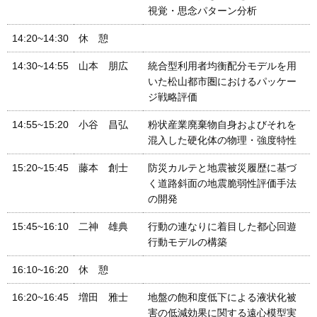
視覚・思念パターン分析
14:20~14:30
休 憩
14:30~14:55
山本 朋広
統合型利用者均衡配分モデルを用
いた松山都市圏におけるパッケー
ジ戦略評価
14:55~15:20
小谷 昌弘
粉状産業廃棄物自身およびそれを
混入した硬化体の物理・強度特性
15:20~15:45
藤本 創士
防災カルテと地震被災履歴に基づ
く道路斜面の地震脆弱性評価手法
の開発
15:45~16:10
二神 雄典
行動の連なりに着目した都心回遊
行動モデルの構築
16:10~16:20
休 憩
16:20~16:45
増田 雅士
地盤の飽和度低下による液状化被
害の低減効果に関する遠心模型実