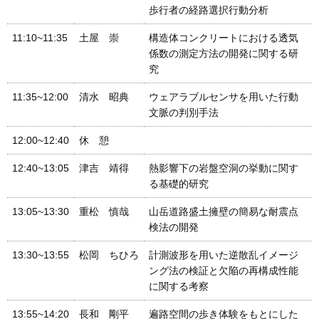
歩行者の経路選択行動分析
11:10~11:35
土屋 崇
構造体コンクリートにおける透気
係数の測定方法の開発に関する研
究
11:35~12:00
清水 昭典
ウェアラブルセンサを用いた行動
文脈の判別手法
12:00~12:40
休 憩
12:40~13:05
津吉 靖得
熱影響下の岩盤空洞の挙動に関す
る基礎的研究
13:05~13:30
重松 慎哉
山岳道路盛土擁壁の簡易な耐震点
検法の開発
13:30~13:55
松岡 ちひろ
計測波形を用いた逆散乱イメージ
ング法の検証と欠陥の再構成性能
に関する考察
13:55~14:20
長和 剛平
遍路空間の歩き体験をもとにした