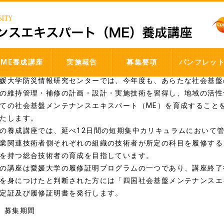
令和2年度社会基盤メンテナンスエキ
成講座受講者募集について
ME養成講座
実施報告
募集要項
パンフレッ
媛大学防災情報研究センターでは、今年度も、あらたな社会基盤
の維持管理・補修の計画・設計・実施技術を習得し、地域の活性
ての社会基盤メンテナンスエキスパート（ME）を育成すること
たします。
の養成講座では、延べ12日間の短期集中カリキュラムにおいて
業関連技術者側それぞれの組織の技術者が所定の科目を履修する
を持つ総合技術者の育成を目指しています。
の講座は愛媛大学の履修証明プログラムの一つであり、講座終了
を身につけたと判断された方には「四国社会基盤メンテナンスエキ
定証及び履修証明書を発行します。
 募集期間