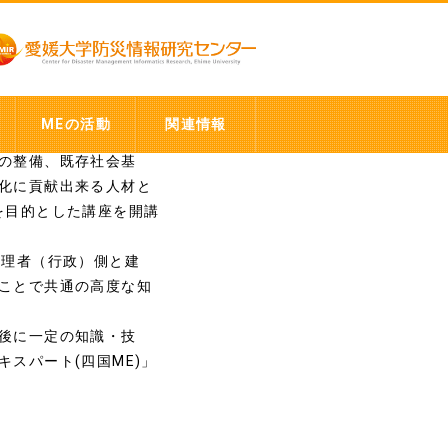
スパート（ＭＥ）養
ト
MEの活動
関連情報
の整備、既存社会基
化に貢献出来る人材と
を目的とした講座を開講
管理者（行政）側と建
ことで共通の高度な知
後に一定の知識・技
スパート(四国ME)」