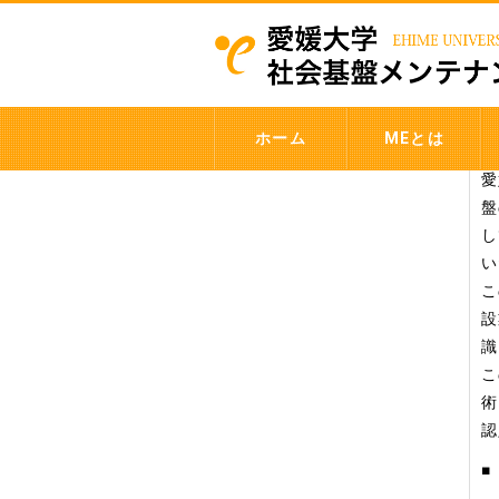
Contents
ホーム
MEとは
愛
盤
し
い
こ
設
識
こ
術
認
■