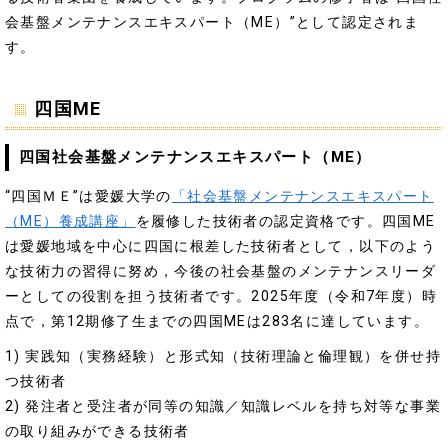
会基盤メンテナンスエキスパート（ME）”として認定されま
す。
四国ME
四国社会基盤メンテナンスエキスパート（ME）
“四国ＭＥ”は愛媛大学の
「社会基盤メンテナンスエキスパート
（ME）養成講座」
を履修した技術者の認定資格です。四国ME
は愛媛地域を中心に四国に根差した技術者として，以下のよう
な技術力の習得に努め，今後の社会基盤のメンテナンスリーダ
ーとしての役割を担う技術者です。2025年度（令和7年度）時
点で，第12期修了生までの四国MEは283名に達しています。
1) 実践知（実務経験）と形式知（技術理論と倫理観）を併せ持
つ技術者
2) 発注者と受注者が同等の知識／知識レベルを持ち対等な事業
の取り組みができる技術者