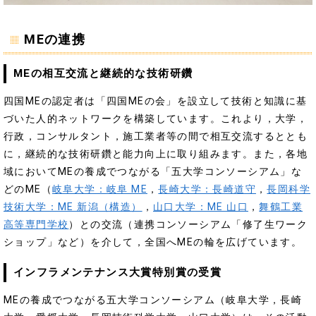
MEの連携
MEの相互交流と継続的な技術研鑽
四国MEの認定者は「四国MEの会」を設立して技術と知識に基
づいた人的ネットワークを構築しています。これより，大学，
行政，コンサルタント，施工業者等の間で相互交流するととも
に，継続的な技術研鑽と能力向上に取り組みます。また，各地
域においてMEの養成でつながる「五大学コンソーシアム」な
どのME（
岐阜大学：岐阜 ME
，
長崎大学：長崎道守
，
長岡科学
技術大学：ME 新潟（構造）
，
山口大学：ME 山口
，
舞鶴工業
高等専門学校
）との交流（連携コンソーシアム「修了生ワーク
ショップ」など）を介して，全国へMEの輪を広げています。
インフラメンテナンス大賞特別賞の受賞
MEの養成でつながる五大学コンソーシアム（岐阜大学，長崎