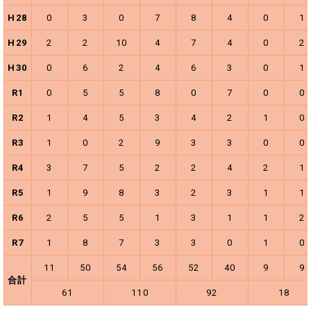
H28
0
3
0
7
8
4
0
1
H29
2
2
10
4
7
4
0
2
H30
0
6
2
4
6
3
0
1
R1
0
5
5
8
0
7
0
0
R2
1
4
5
3
4
2
1
0
R3
1
0
2
9
3
3
0
0
R4
3
7
5
2
2
4
2
1
R5
1
9
8
3
2
3
1
1
R6
2
5
5
1
3
1
1
2
R7
1
8
7
3
3
0
1
0
11
50
54
56
52
40
9
9
合計
61
110
92
18