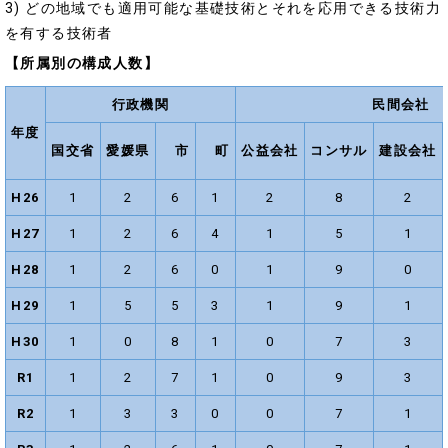
3) どの地域でも適用可能な基礎技術とそれを応用できる技術力
を有する技術者
【所属別の構成人数】
行政機関
民間会社
年度
国交省
愛媛県
市
町
公益会社
コンサル
建設会社
H26
1
2
6
1
2
8
2
H27
1
2
6
4
1
5
1
H28
1
2
6
0
1
9
0
H29
1
5
5
3
1
9
1
H30
1
0
8
1
0
7
3
R1
1
2
7
1
0
9
3
R2
1
3
3
0
0
7
1